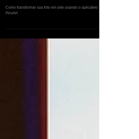
4 de ago. de 2020
Efeito Sombra + Adicionar luz do Sol na
foto - Como editar no Aplicativo PicsArt
Versão Gratuita
Como transformar sua foto em arte usando o aplicativo
PicsArt.