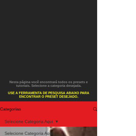
Nesta página você encontrará todos os presets e
tutoriais. Selecione a categoria desejada.
USE A FERRAMENTA DE PESQUISA ABAIXO PARA
ENCONTRAR O PRESET DESEJADO.
Categorias
Selecione Categoria Aqui
Selecione Categoria Aqui