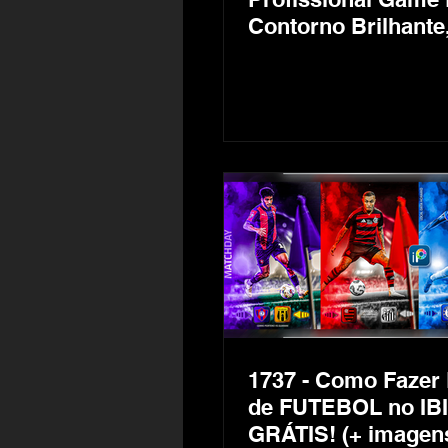
Contorno Brilhante
Sombras e Luzes n
Jogador - Speed Ar
IbisPaint X Grátis
1737 - Como Fazer
de FUTEBOL no IB
GRÁTIS! (+ imagen