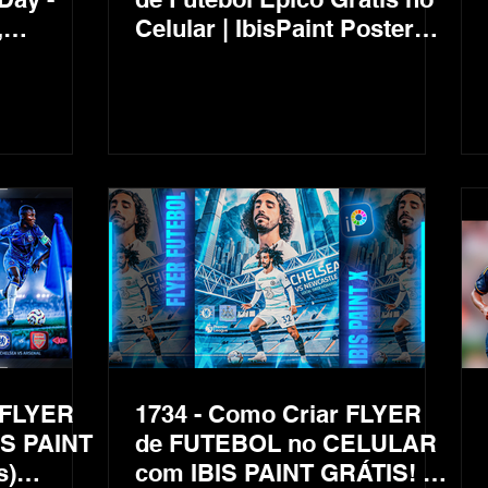
,
Celular | IbisPaint Poster
o
Football AI Background
t
2026
 FLYER
1734 - Como Criar FLYER
IS PAINT
de FUTEBOL no CELULAR
s)
com IBIS PAINT GRÁTIS! (+