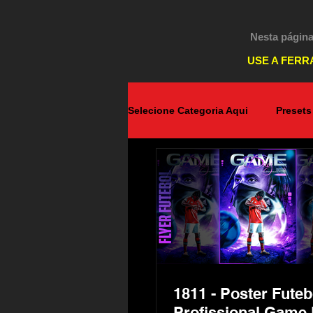
Nesta página
USE A FERR
Selecione Categoria Aqui
Presets
Android
Destaques PicsArt
WhatsApp
Windows
E
1811 - Poster Futeb
Profissional Game 