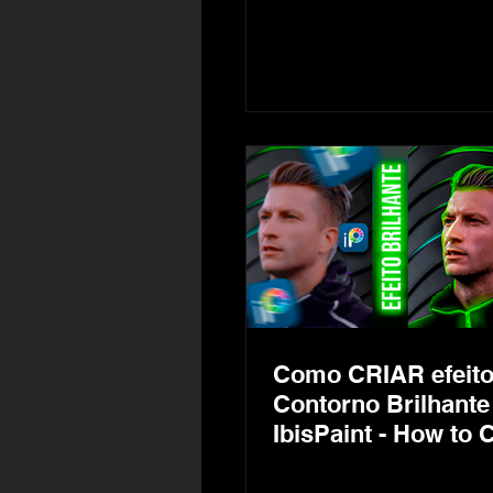
Contorno de Luz
Como CRIAR efeito
Contorno Brilhante 
IbisPaint - How to 
Glow Effect for Th