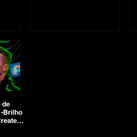
imagens)
 de
-Brilho
Create
umbnails