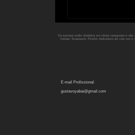
Os tutoriais estão divididos em várias categorias e sã
Celular, Snapseed, PicsArt, Aplicativos de criar voz
Contato
E-mail Profissional:
gustavoyabai@gmail.com