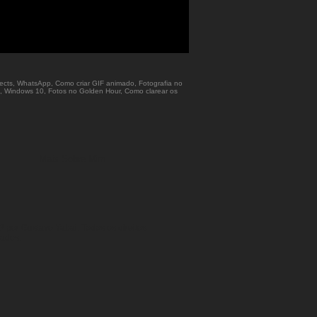
ffects, WhatsApp, Como criar GIF animado, Fotografia no
iOS, Windows 10, Fotos no Golden Hour, Como clarear os
Mais Sobre Mim
 por Gustavo Yabai. Todos os direitos
vados.