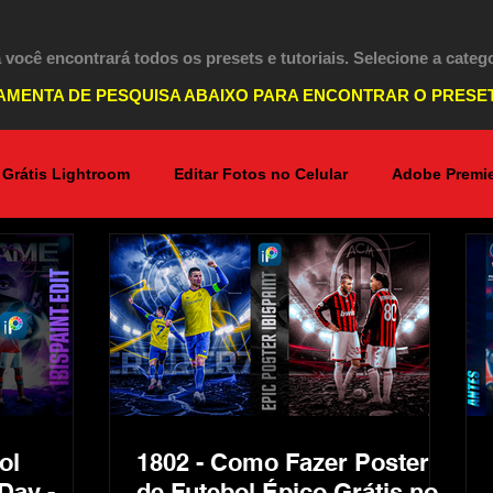
 você encontrará todos os presets e tutoriais. Selecione a categ
AMENTA DE PESQUISA ABAIXO PARA ENCONTRAR O PRESE
 Grátis Lightroom
Editar Fotos no Celular
Adobe Premie
Lightroom PC
Marketing Digital
Photoshop
dição de Vídeos no Celular
Inteligência Artificial
ol
1802 - Como Fazer Poster
Day -
de Futebol Épico Grátis no