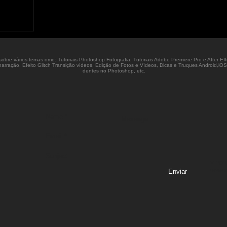
o sobre vários temas omo: Tutoriais Photoshop Fotografia, Tutoriais Adobe Premiere Pro e After E
 e narração, Efeito Glitch Transição vídeos, Edição de Fotos e Vídeos, Dicas e Truques Android,
dentes no Photoshop, etc.
© 2022
reser
Enviar