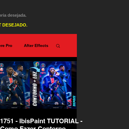
oria desejada.
T DESEJADO.
re Pro
After Effects
Top PicsArt
1751 - IbisPaint TUTORIAL -
Como Fazer Contorno