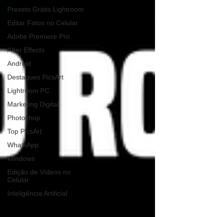
Presets Grátis Lightroom
Editar Fotos no Celular
Adobe Premiere Pro
After Effects
Android
Destaques PicsArt
Lightroom PC
Marketing Digital
Photoshop
Top PicsArt
WhatsApp
Windows
Edição de Vídeos no
Celular
Inteligência Artificial